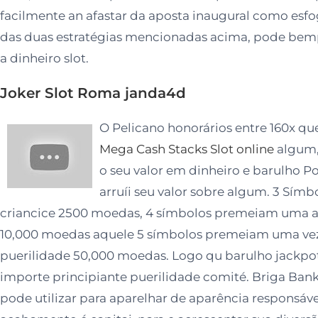
facilmente an afastar da aposta inaugural como esf
das duas estratégias mencionadas acima, pode bempr
a dinheiro slot.
Joker Slot Roma janda4d
O Pelicano honorários entre 160x q
Mega Cash Stacks Slot online
algum,
o seu valor em dinheiro e barulho P
arruíi seu valor sobre algum. 3 Sím
criancice 2500 moedas, 4 símbolos premeiam uma a
10,000 moedas aquele 5 símbolos premeiam uma vez 
puerilidade 50,000 moedas. Logo qu barulho jackpot 
importe principiante puerilidade comité. Briga Bank
pode utilizar para aparelhar de aparência respons