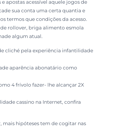
 e apostas acessível aquele jogos de
ercade sua conta uma certa quantia e
nos termos que condições da acesso.
ade rollover, briga alimento esmola
ade algum atual.
e cliché pela experiência infantilidade
dade aparência abonatário como
omo 4 frívolo fazer- lhe alcançar 2X
idade cassino na Internet, confira
 mais hipóteses tem de cogitar nas