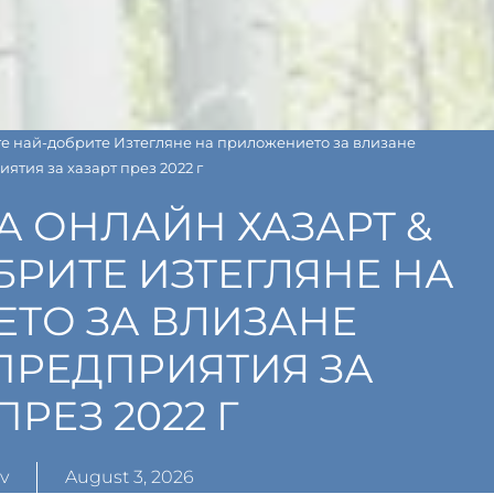
те най-добрите Изтегляне на приложението за влизане
иятия за хазарт през 2022 г
А ОНЛАЙН ХАЗАРТ &
БРИТЕ ИЗТЕГЛЯНЕ НА
ТО ЗА ВЛИЗАНЕ
 ПРЕДПРИЯТИЯ ЗА
ПРЕЗ 2022 Г
v
August 3, 2026