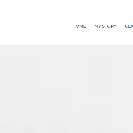
HOME
MY STORY
CL