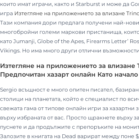
които имат играчи, както и Starburst и може да Go
игра
Изтегляне на приложението за влизане Trin
Тази компания дори предлага получени най-нови
многобройни големи маркови пристанища, които
като Jumanji, Globe of the Apes, Firearms Letter’ R
Vikings. Но има много други отлични възможности
Изтегляне на приложението за влизане Tri
Предпочитан хазарт онлайн Като начало
Sergio всъщност е много опитен писател, базиран
столици на планетата, който е специалист по вси
свежата гама от типове онлайн игри за хазартни 
върху избраната от вас. Просто щракнете върху за
пуснете и да продължите с препоръките на монито
Залозите в книгата на Dead варират между поне $/