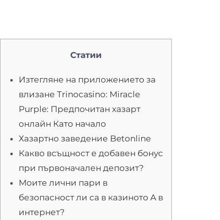
Статии
Изтегляне на приложението за
влизане Trinocasino: Miracle
Purple: Предпочитан хазарт
онлайн Като начало
Хазартно заведение Betonline
Какво всъщност е добавен бонус
при първоначален депозит?
Моите лични пари в
безопасност ли са в казиното A в
интернет?