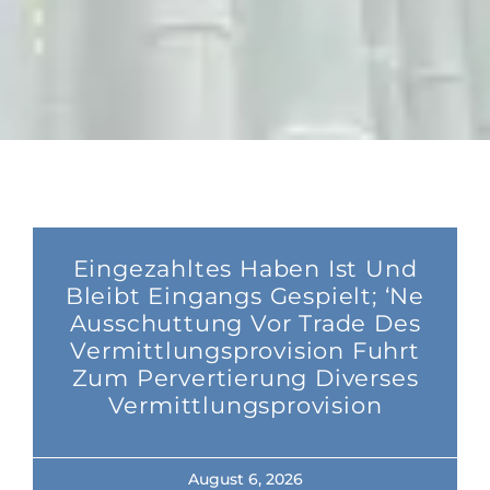
Eingezahltes Haben Ist Und
Bleibt Eingangs Gespielt; ‘ne
Ausschuttung Vor Trade Des
Vermittlungsprovision Fuhrt
Zum Pervertierung Diverses
Vermittlungsprovision
August 6, 2026