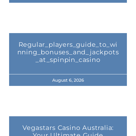
Regular_players_guide_to_wi
Nning_bonuses_and_jackpots
_at_spinpin_casino
August 6, 2026
Vegastars Casino Australia:
Your Ultimate Guide