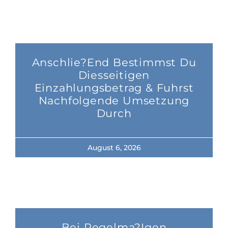
Anschlie?end Bestimmst Du
Diesseitigen
Einzahlungsbetrag & Fuhrst
Nachfolgende Umsetzung
Durch
August 6, 2026
Bei Regelma?igen