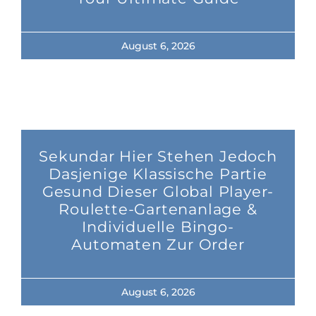
August 6, 2026
Sekundar Hier Stehen Jedoch
Dasjenige Klassische Partie
Gesund Dieser Global Player-
Roulette-Gartenanlage &
Individuelle Bingo-
Automaten Zur Order
August 6, 2026